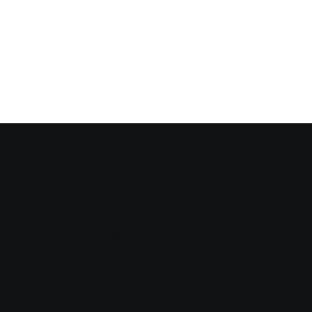
Infos sur nos formations
Formation aux écrits premium
Formation aux écrits lite
Formation aux oraux premium
Formation totale premium