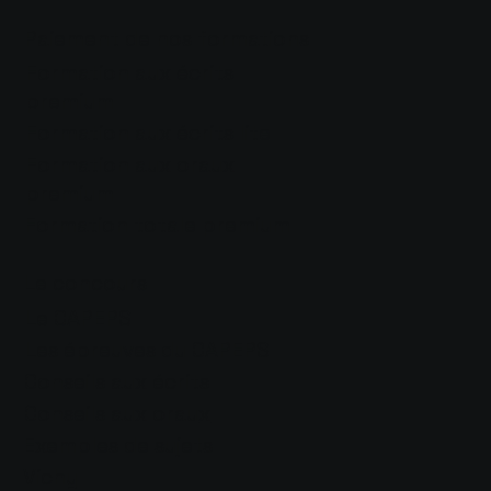
Paiement de nos formations
Formation aux écrits
premium
Formation aux écrits lite
Formation aux oraux
premium
Formation totale premium
Le concours
Le CAPEPS
Les épreuves du CAPEPS
Conseils aux écrits
Conseils aux orau
x
Exemples de sujets
Vichy