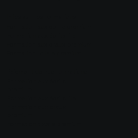
Infos sur nos formations
Formation aux écrits premium
Formation aux écrits lite
Formation aux oraux premium
Formation totale premium
Paiement de nos formations
Formation aux écrits
premium
Formation aux écrits lite
Formation aux oraux
premium
Formation totale premium