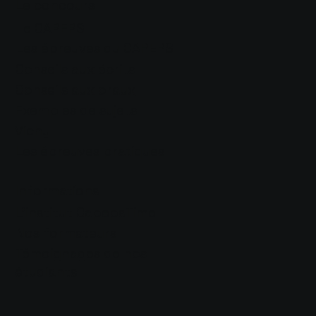
Le concours
Le CAPEPS
Les épreuves du CAPEPS
Conseils aux écrits
Conseils aux orau
x
Exemples de sujets
Vichy
Les épreuves pratiques
Informations
L'institut CapepsTime
Nos formateurs
Témoignages de nos
étudiants